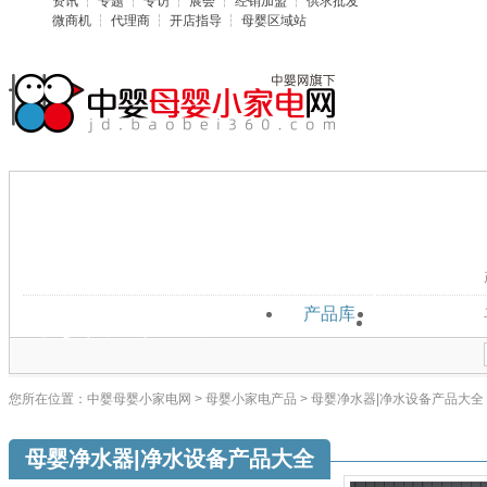
资讯
┆
专题
┆
专访
┆
展会
┆
经销加盟
┆
供求批发
微商机
┆
代理商
┆
开店指导
┆
母婴区域站
◆
母婴小家电
品牌
企业
产品
招商
母婴小家电产品
产品库
进口产品
您所在位置：
中婴母婴小家电网
>
母婴小家电产品
> 母婴净水器|净水设备产品大全
母婴净水器|净水设备产品大全