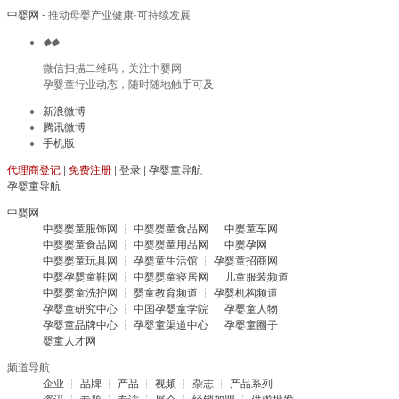
中婴网
- 推动母婴产业健康·可持续发展
◆
◆
微信扫描二维码，关注中婴网
孕婴童行业动态，随时随地触手可及
新浪微博
腾讯微博
手机版
代理商登记
|
免费注册
|
登录
|
孕婴童导航
孕婴童导航
中婴网
中婴婴童服饰网
┆
中婴婴童食品网
┆
中婴童车网
中婴婴童食品网
┆
中婴婴童用品网
┆
中婴孕网
中婴婴童玩具网
┆
孕婴童生活馆
┆
孕婴童招商网
中婴孕婴童鞋网
┆
中婴婴童寝居网
┆
儿童服装频道
中婴婴童洗护网
┆
婴童教育频道
┆
孕婴机构频道
孕婴童研究中心
┆
中国孕婴童学院
┆
孕婴童人物
孕婴童品牌中心
┆
孕婴童渠道中心
┆
孕婴童圈子
婴童人才网
频道导航
企业
┆
品牌
┆
产品
┆
视频
┆
杂志
┆
产品系列